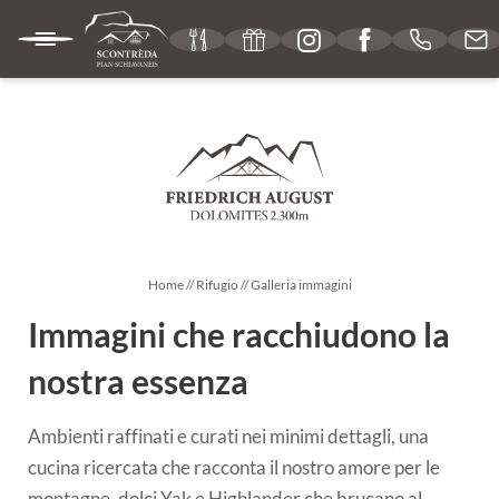
IT
DE
EN
RIFUGIO
La nostra filosofia
Home
//
Rifugio
//
Galleria immagini
Posizione e informazioni utili
Immagini che racchiudono la
Buoni regalo
nostra essenza
Galleria immagini
Ambienti raffinati e curati nei minimi dettagli, una
Social media wall
cucina ricercata che racconta il nostro amore per le
montagne, dolci Yak e Highlander che brucano al