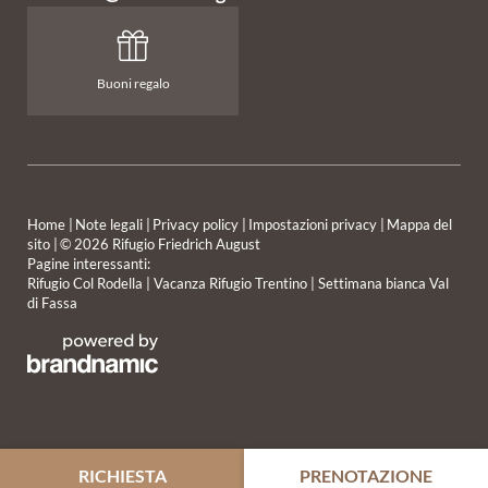
Buoni regalo
Home
|
Note legali
|
Privacy policy
|
Impostazioni privacy
|
Mappa del
sito
|
© 2026 Rifugio Friedrich August
Pagine interessanti:
RIFUGIO
SAPORI
Rifugio Col Rodella
|
Vacanza Rifugio Trentino
|
Settimana bianca Val
di Fassa
SOGGIORNO
VIVERE L’INVERNO
RICHIESTA
PRENOTAZIONE