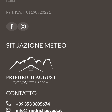
Italia
Part. IVA: IT01190920221
SITUAZIONE METEO
CONTATTO
+39 353 3605674
info@
friedrichaugust.
it