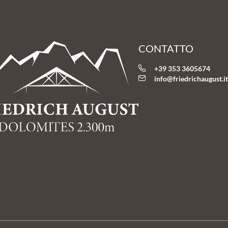
CONTATTO
+39 353 3605674
info@
friedrichaugust.
i