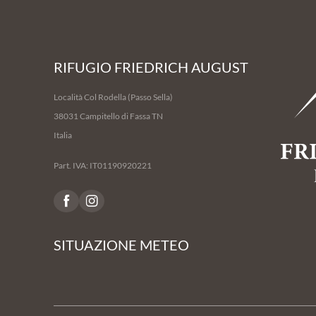
RIFUGIO FRIEDRICH AUGUST
Località Col Rodella (Passo Sella)
38031 Campitello di Fassa TN
Italia
Part. IVA: IT01190920221
SITUAZIONE METEO