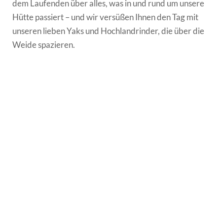
dem Laufenden über alles, was in und rund um unsere
GESCHMACKSERLEBNISSE
Hütte passiert – und wir versüßen Ihnen den Tag mit
unseren lieben Yaks und Hochlandrinder, die über die
AUFENTHALT
Weide spazieren.
ERLEBNISSE