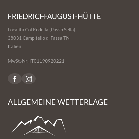
FRIEDRICH-AUGUST-HÜTTE
Località Col Rodella (Passo Sella)
38031 Campitello di Fassa TN
Italien
MwSt.-Nr: IT01190920221
ALLGEMEINE WETTERLAGE