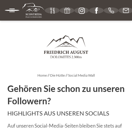
IT
DE
EN
DIE HÜTTE
Unsere Philosophie
Home
//
Die Hütte
//
Social Media Wall
Lage und nützliche Informationen
Gehören Sie schon zu unseren
Gutscheine
Followern?
Bildergalerie
HIGHLIGHTS AUS UNSEREN SOCIALS
Social Media Wall
Auf unseren Social-Media-Seiten bleiben Sie stets auf