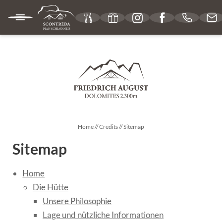
IT
DE
EN
DIE HÜTTE
GESCHMACKSERLEBNISSE
Home
//
Credits
//
Sitemap
Sitemap
AUFENTHALT
Home
Die Hütte
ERLEBNISSE
Unsere Philosophie
Lage und nützliche Informationen