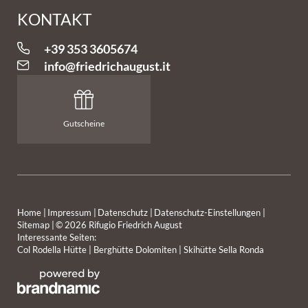
KONTAKT
+39 353 3605674
info@
friedrichaugust.
it
Gutscheine
Home
|
Impressum
|
Datenschutz
|
Datenschutz-Einstellungen
|
Sitemap
|
© 2026 Rifugio Friedrich August
DIE HÜTTE
GENIESSEN MIT AUSBLICK
Interessante Seiten:
Col Rodella Hütte
|
Berghütte Dolomiten
|
Skihütte Sella Ronda
AUFENTHALT
DEN WINTER ERLEBEN