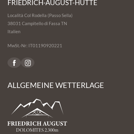
FRIEDRICH-AUGUST-HÜTTE
Località Col Rodella (Passo Sella)
38031 Campitello di Fassa TN
Italien
MwSt.-Nr: IT01190920221
ALLGEMEINE WETTERLAGE