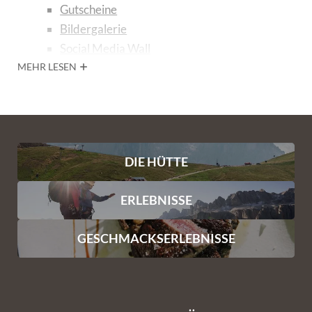
Gutscheine
Bildergalerie
Social Media Wall
MEHR LESEN
Geschmackserlebnisse
Genießen mit Ausblick
The Yak Place
Aufenthalt
Zimmer und Preise
DIE HÜTTE
Services
Fragen und Antworten
ERLEBNISSE
Anfrage
Buchung
GESCHMACKSERLEBNISSE
Erlebnisse
Den Sommer erleben
Den Winter erleben