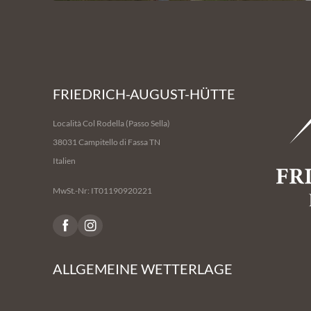
FRIEDRICH-AUGUST-HÜTTE
Località Col Rodella (Passo Sella)
38031 Campitello di Fassa TN
Italien
MwSt.-Nr: IT01190920221
ALLGEMEINE WETTERLAGE