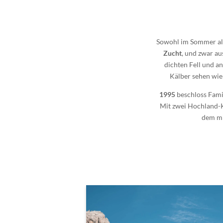
Sowohl im Sommer al
Zucht
, und zwar au
dichten Fell und a
Kälber sehen wie 
1995
beschloss Famil
Mit zwei Hochland-K
dem mi