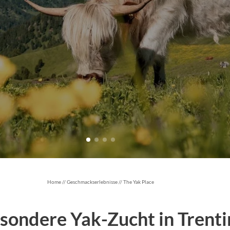
Home
//
Geschmackserlebnisse
//
The Yak Place
sondere Yak-Zucht in Trenti