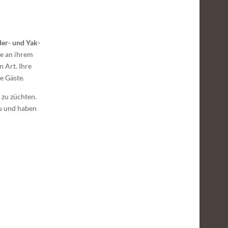
er- und Yak-
ie an ihrem
 Art. Ihre
re Gäste.
 zu züchten.
u und haben