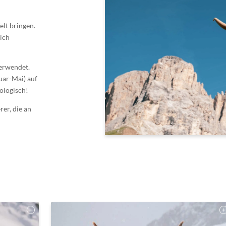
lt bringen.
sich
verwendet.
uar-Mai) auf
iologisch!
rer, die an