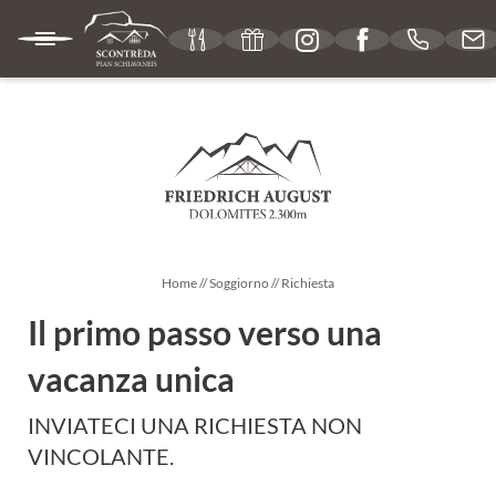
IT
DE
EN
RIFUGIO
SAPORI
Home
//
Soggiorno
//
Richiesta
Il primo passo verso una
SOGGIORNO
vacanza unica
INVIATECI UNA RICHIESTA NON
Camere e prezzi
VINCOLANTE.
Servizi