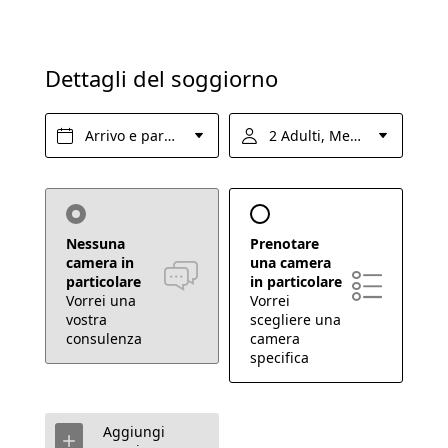
Domande e risposte
Richiesta
Dettagli del soggiorno
Prenotazione
Arrivo e partenza*
2 Adulti, Mezza pensione
ESPERIENZE
Nessuna
Prenotare
camera in
una camera
particolare
in particolare
Vorrei una
Vorrei
vostra
scegliere una
consulenza
camera
specifica
Aggiungi